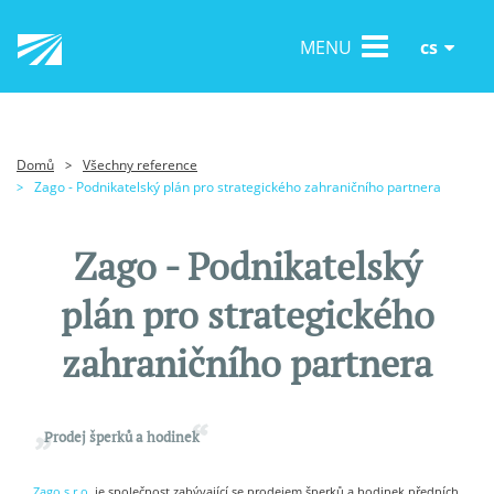
cs
MENU
Domů
Všechny reference
>
Zago - Podnikatelský plán pro strategického zahraničního partnera
>
Zago - Podnikatelský
plán pro strategického
zahraničního partnera
Prodej šperků a hodinek
Zago s.r.o.
je společnost zabývající se prodejem šperků a hodinek předních