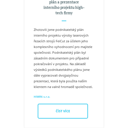
plán a prezentace
interního projektu high-
tech firmy
Zhotovili jsme podnikatelský plán
interního projektu výroby laserových
řezacích strojů FeiCut za účelem jeho
komplexního vyhodnocení pro majitele
společnosti. Podnikatelský plán byl
zásadním dokumentem pro případné
pokračování v projektu. Na základě
výsledků podnikatelského plánu jsme
dále vypracovali dvojjazyčnou
prezentaci, která byla použita naším
klientem na valné hromadě společnosti.
HIWIN s.r.o.
ČÍST VÍCE