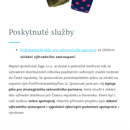
Poskytnuté služby
Podnikatelský plán pro zahraničního partnera
za účelem
získání výhradního zastoupení
Majitel společnosti Zago s.r.o. se dostal k jedinečné možnosti stát se
výhradním distributorem několika popředních světových značek hodinek
do České republiky. Se zpracováním podnikatelského plánu se obrátil na
expertní tým ProfiPodnikatelskyPlan.cz. Zpracovali jsme pro něj
byznys
plán pro strategického zahraničního partnera
, který sloužil k získání
této výhradní distribuce pro Českou republiku a Slovensko. Klient byl s
naší službou
velice spokojený
. Hlavním přínosem projektu bylo
získání
výhradního zastoupení
a
vyjednání výborných podmínek spolupráce
s
výrobcem.