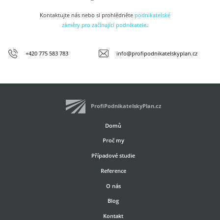
Kontaktujte nás nebo si prohlédněte
podnikatelské
záměry pro začínající podnikatele
.
+420 775 583 783
info
@
profipodnikatelskyplan.cz
ProfiPodnikatelskyPlan.cz
Domů
Proč my
Případové studie
Reference
O nás
Blog
Kontakt