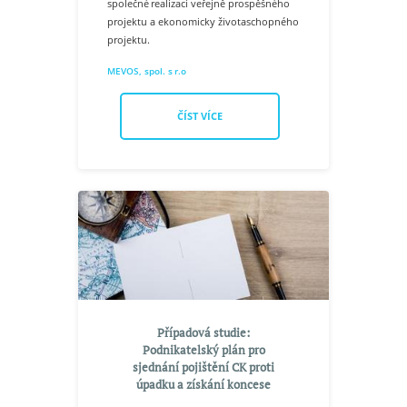
společné realizaci veřejně prospěšného
projektu a ekonomicky životaschopného
projektu.
MEVOS, spol. s r.o
ČÍST VÍCE
Případová studie:
Podnikatelský plán pro
sjednání pojištění CK proti
úpadku a získání koncese